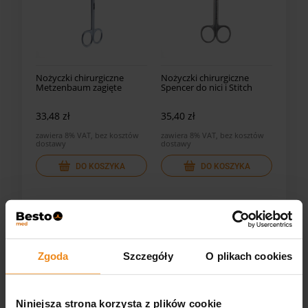
Nożyczki chirurgiczne
Nożyczki chirurgiczne
Metzenbaum zagięte
Spencer do nici i Stitch
33,48 zł
35,40 zł
zawiera 8% VAT, bez kosztów
zawiera 8% VAT, bez kosztów
dostawy
dostawy
DO KOSZYKA
DO KOSZYKA
Zgoda
Szczegóły
O plikach cookies
Niniejsza strona korzysta z plików cookie