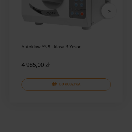
Autoklaw YS 8L klasa B Yeson
Auto
Yes
4 985,00 zł
5 8
DO KOSZYKA