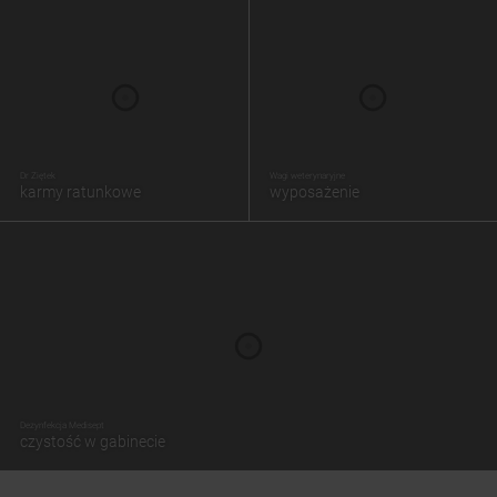
Dr Ziętek
Wagi weterynaryjne
karmy ratunkowe
wyposażenie
Dezynfekcja Medisept
czystość w gabinecie