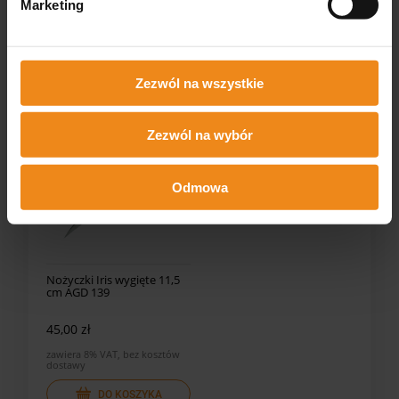
45,00 zł
129,00 zł
Marketing
zawiera 8% VAT, bez kosztów
zawiera 8% VAT, bez kosztów
dostawy
dostawy
DO KOSZYKA
DO KOSZYKA
Zezwól na wszystkie
Zezwól na wybór
Odmowa
Nożyczki Iris wygięte 11,5
cm AGD 139
45,00 zł
zawiera 8% VAT, bez kosztów
dostawy
DO KOSZYKA