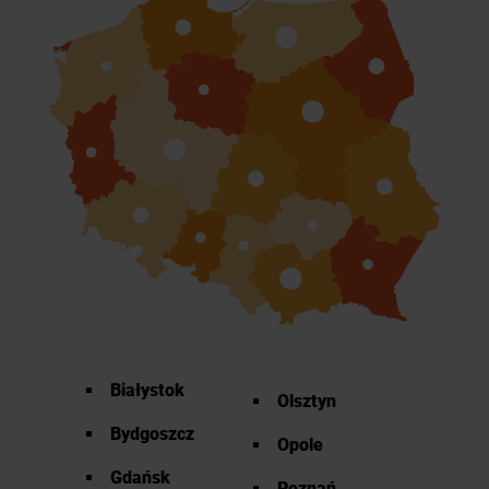
Białystok
Olsztyn
Bydgoszcz
Opole
Gdańsk
Poznań