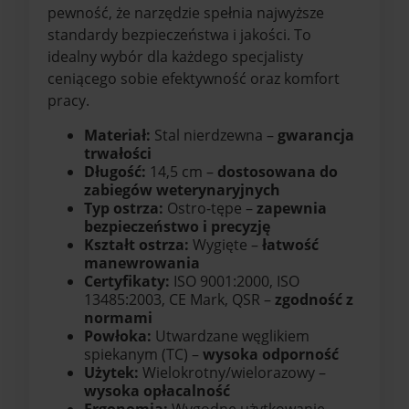
pewność, że narzędzie spełnia najwyższe
standardy bezpieczeństwa i jakości. To
idealny wybór dla każdego specjalisty
ceniącego sobie efektywność oraz komfort
pracy.
Materiał:
Stal nierdzewna –
gwarancja
trwałości
Długość:
14,5 cm –
dostosowana do
zabiegów weterynaryjnych
Typ ostrza:
Ostro-tępe –
zapewnia
bezpieczeństwo i precyzję
Kształt ostrza:
Wygięte –
łatwość
manewrowania
Certyfikaty:
ISO 9001:2000, ISO
13485:2003, CE Mark, QSR –
zgodność z
normami
Powłoka:
Utwardzane węglikiem
spiekanym (TC) –
wysoka odporność
Użytek:
Wielokrotny/wielorazowy –
wysoka opłacalność