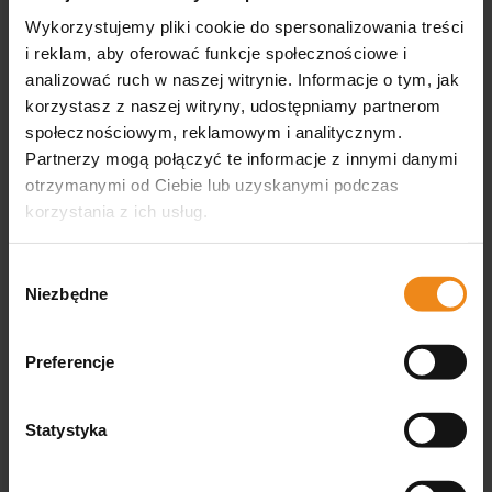
Wykorzystujemy pliki cookie do spersonalizowania treści
Nożyczki do bandaża Lister
Nożyczki do cięcia
opatrunków stalowe
i reklam, aby oferować funkcje społecznościowe i
analizować ruch w naszej witrynie. Informacje o tym, jak
33,00 zł
52,00 zł
korzystasz z naszej witryny, udostępniamy partnerom
zawiera 8% VAT, bez kosztów
zawiera 23% VAT, bez kosztów
społecznościowym, reklamowym i analitycznym.
dostawy
dostawy
Partnerzy mogą połączyć te informacje z innymi danymi
DO KOSZYKA
DO KOSZYKA
otrzymanymi od Ciebie lub uzyskanymi podczas
korzystania z ich usług.
Wybór
Niezbędne
zgody
Preferencje
Statystyka
Nożyczki Iris proste 11,5
Nożyczki Iris TC 11.5 cm
cm