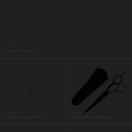
Karmy EKO
zdrowe i pyszne
Stetoskopy
Nożczyki do strzyżenia
zobacz naszą ofertę
dla salonów pielęgnacji