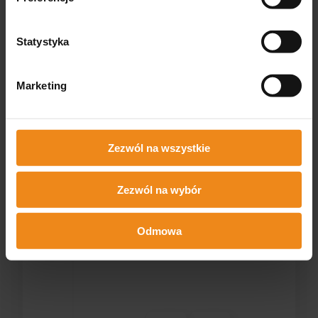
Jak zbieramy opinie?
Statystyka
podgląd
Marketing
Zezwól na wszystkie
Beata
zweryfikowano
Zezwól na wybór
Wszystko super
Odmowa