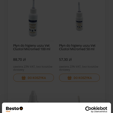
Płyn do higieny uszu Vet
Płyn do higieny uszu Vet
Clustol Micromed 100 ml
Clustol Micromed 50 ml
88,70 zł
57,30 zł
zawiera 23% VAT, bez kosztów
zawiera 23% VAT, bez kosztów
dostawy
dostawy
DO KOSZYKA
DO KOSZYKA