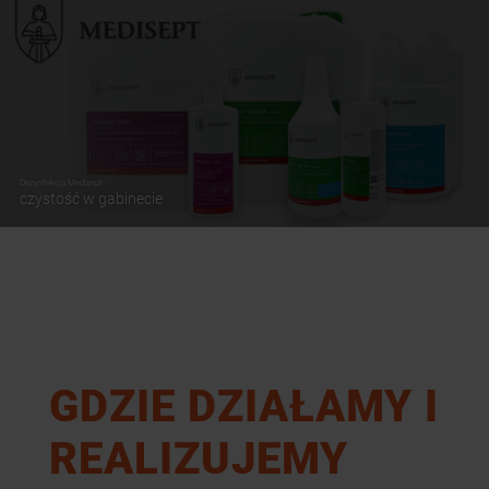
Dezynfekcja Medisept
czystość w gabinecie
GDZIE DZIAŁAMY I
REALIZUJEMY