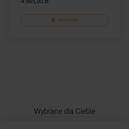
4 985,00 zł
7 4
DO KOSZYKA
Wybrane dla Ciebie