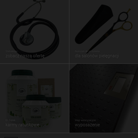
Stetoskopy
Nożczyki do strzyżenia
zobacz naszą ofertę
dla salonów pielęgnacji
Dr Ziętek
Wagi weterynaryjne
karmy ratunkowe
wyposażenie