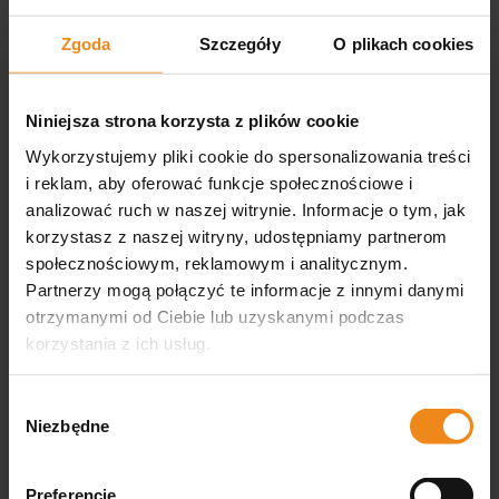
Zgoda
Szczegóły
O plikach cookies
SILVECO PET Healthy Ears
VET PROTECTOR PRO uszy
Niniejsza strona korzysta z plików cookie
30 ml
START 30 ml
Wykorzystujemy pliki cookie do spersonalizowania treści
38,00 zł
37,50 zł
i reklam, aby oferować funkcje społecznościowe i
zawiera 23% VAT, bez kosztów
zawiera 23% VAT, bez kosztów
analizować ruch w naszej witrynie. Informacje o tym, jak
dostawy
dostawy
korzystasz z naszej witryny, udostępniamy partnerom
DO KOSZYKA
DO KOSZYKA
społecznościowym, reklamowym i analitycznym.
Partnerzy mogą połączyć te informacje z innymi danymi
otrzymanymi od Ciebie lub uzyskanymi podczas
korzystania z ich usług.
Opinie
Wybór
Niezbędne
zgody
Produkt nie posiada recenzji
Preferencje
Może zainteresują Cię inne ocenione produkty