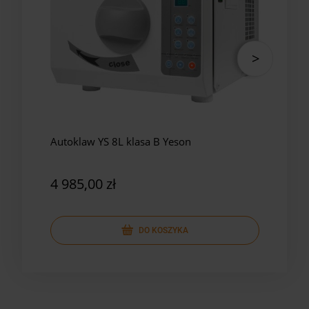
Autoklaw YS 8L klasa B Yeson
Auto
Yes
4 985,00 zł
5 8
DO KOSZYKA