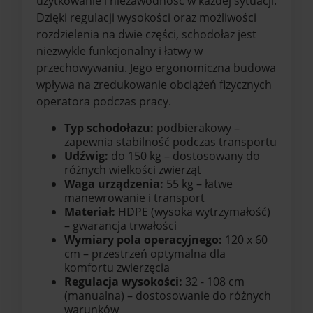
użytkowanie i niezawodność w każdej sytuacji.
Dzięki regulacji wysokości oraz możliwości
rozdzielenia na dwie części, schodołaz jest
niezwykle funkcjonalny i łatwy w
przechowywaniu. Jego ergonomiczna budowa
wpływa na zredukowanie obciążeń fizycznych
operatora podczas pracy.
Typ schodołazu:
podbierakowy –
zapewnia stabilność podczas transportu
Udźwig:
do 150 kg – dostosowany do
różnych wielkości zwierząt
Waga urządzenia:
55 kg – łatwe
manewrowanie i transport
Materiał:
HDPE (wysoka wytrzymałość)
– gwarancja trwałości
Wymiary pola operacyjnego:
120 x 60
cm – przestrzeń optymalna dla
komfortu zwierzęcia
Regulacja wysokości:
32 - 108 cm
(manualna) – dostosowanie do różnych
warunków