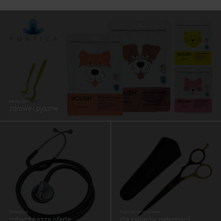
Karmy EKO
zdrowe i pyszne
Stetoskopy
Nożczyki do strzyżenia
zobacz naszą ofertę
dla salonów pielęgnacji