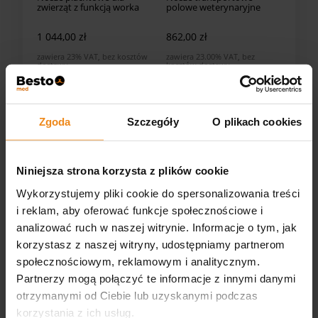
zwierząt z funkcją worka
polowe weterynaryjne
1 044,00 zł
862,00 zł
zawiera 23% VAT, bez kosztów
zawiera 23.00% VAT, bez
dostawy
kosztów dostawy
DO KOSZYKA
DO KOSZYKA
Zgoda
Szczegóły
O plikach cookies
Niniejsza strona korzysta z plików cookie
Wykorzystujemy pliki cookie do spersonalizowania treści
i reklam, aby oferować funkcje społecznościowe i
analizować ruch w naszej witrynie. Informacje o tym, jak
korzystasz z naszej witryny, udostępniamy partnerom
Nylonowe nosze
społecznościowym, reklamowym i analitycznym.
Walkinpets
Partnerzy mogą połączyć te informacje z innymi danymi
otrzymanymi od Ciebie lub uzyskanymi podczas
470,00 zł
korzystania z ich usług.
zawiera 23% VAT, bez kosztów