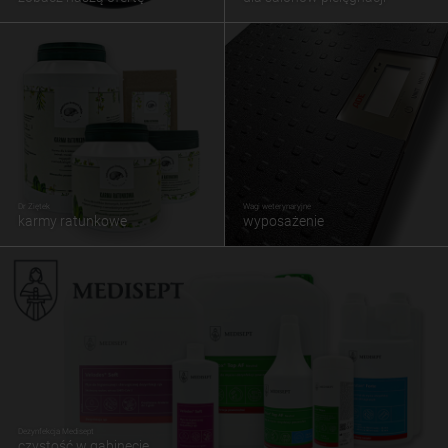
Dr Ziętek
Wagi weterynaryjne
karmy ratunkowe
wyposażenie
Dezynfekcja Medisept
czystość w gabinecie