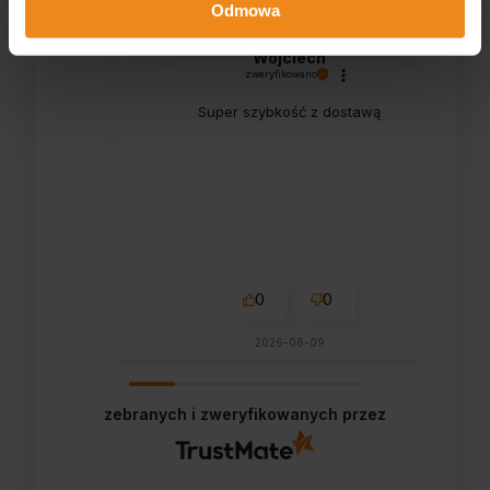
Odmowa
Wojciech
zweryfikowano
Super szybkość z dostawą
0
0
2026-06-09
zebranych i zweryfikowanych przez