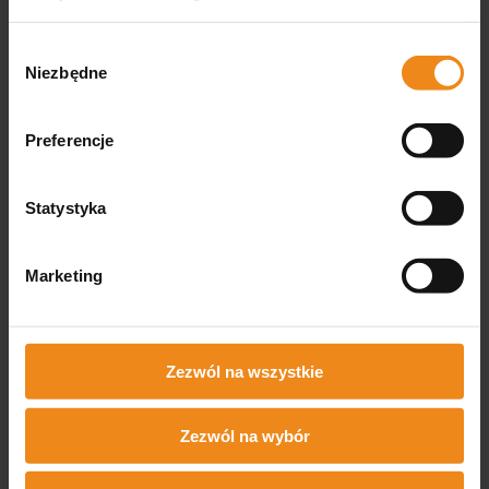
dostawy
DO KOSZYKA
Wybór
Niezbędne
zgody
Preferencje
Opinie
Statystyka
Produkt nie posiada recenzji
Marketing
Może zainteresują Cię inne ocenione produkty
Jak zbieramy opinie?
podgląd
Zezwól na wszystkie
Zezwól na wybór