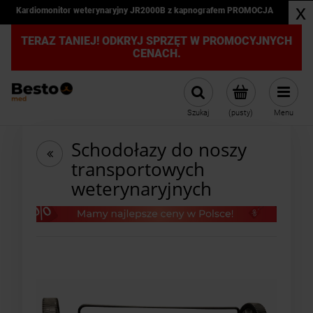
x
Kardiomonitor weterynaryjny JR2000B z kapnografem PROMOCJA
TERAZ TANIEJ! ODKRYJ SPRZĘT W PROMOCYJNYCH
CENACH.
Szukaj
(pusty)
Menu
Schodołazy do noszy
transportowych
weterynaryjnych