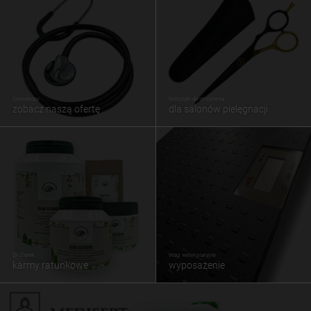
Stetoskopy
Nożczyki do strzyżenia
zobacz naszą ofertę
dla salonów pielęgnacji
Dr Ziętek
Wagi weterynaryjne
karmy ratunkowe
wyposażenie