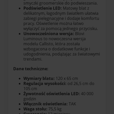
smyczki groomerskie do podwieszania.
Podświetlenie LED:
Matowy blat z
delikatnym, łagodnym światłem ułatwia
zabiegi pielęgnacyjne i dodaje komfortu
pracy. Oświetlenie można łatwo
wyłączyć za pomocą jednego przycisku.
Unowocześniona wersja:
Blovi
Luminous to nowoczesna wersja
modelu Callisto, która została
wzbogacona o dodatkowe funkcje i
udogodnienia, podążając za światowymi
trendami.
Dane techniczne:
Wymiary blatu:
120 x 65 cm
Regulacja wysokości:
od 26,5 cm do
105 cm
Żywotność oświetlenia LED:
40 000
godzin
Włącznik oświetlenia:
TAK
Waga stołu:
75,5 kg