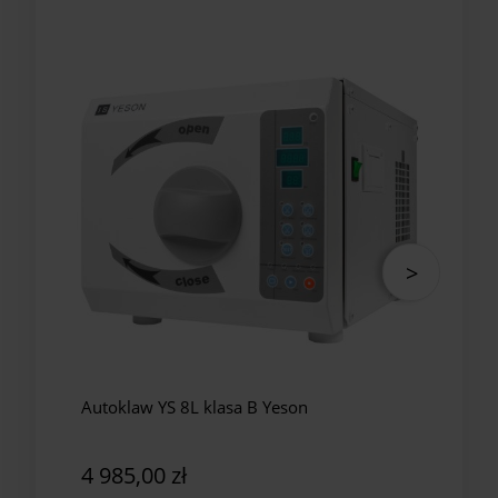
Autoklaw YS 8L klasa B Yeson
Auto
Yes
4 985,00 zł
5 8