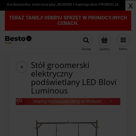
x
Kardiomonitor weterynaryjny JR2000B z kapnografem PROMOCJA
TERAZ TANIEJ! ODKRYJ SPRZĘT W PROMOCYJNYCH
CENACH.
Szukaj
(pusty)
Menu
Stół groomerski
elektryczny
podświetlany LED Blovi
Luminous