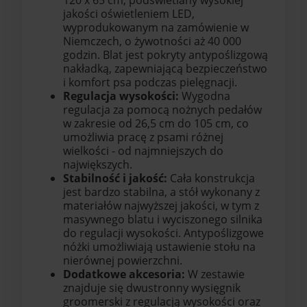
120 x 65 cm, podświetlany wysokiej
jakości oświetleniem LED,
wyprodukowanym na zamówienie w
Niemczech, o żywotności aż 40 000
godzin. Blat jest pokryty antypoślizgową
nakładką, zapewniającą bezpieczeństwo
i komfort psa podczas pielęgnacji.
Regulacja wysokości:
Wygodna
regulacja za pomocą nożnych pedałów
w zakresie od 26,5 cm do 105 cm, co
umożliwia pracę z psami różnej
wielkości - od najmniejszych do
największych.
Stabilność i jakość:
Cała konstrukcja
jest bardzo stabilna, a stół wykonany z
materiałów najwyższej jakości, w tym z
masywnego blatu i wyciszonego silnika
do regulacji wysokości. Antypoślizgowe
nóżki umożliwiają ustawienie stołu na
nierównej powierzchni.
Dodatkowe akcesoria:
W zestawie
znajduje się dwustronny wysięgnik
groomerski z regulacją wysokości oraz