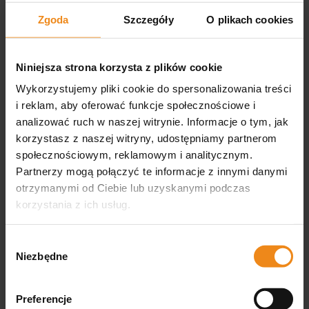
Zgoda
Szczegóły
O plikach cookies
podgląd
Niniejsza strona korzysta z plików cookie
Wykorzystujemy pliki cookie do spersonalizowania treści
i reklam, aby oferować funkcje społecznościowe i
analizować ruch w naszej witrynie. Informacje o tym, jak
korzystasz z naszej witryny, udostępniamy partnerom
Wojciech
społecznościowym, reklamowym i analitycznym.
zweryfikowano
Partnerzy mogą połączyć te informacje z innymi danymi
Super szybkość z dostawą
otrzymanymi od Ciebie lub uzyskanymi podczas
korzystania z ich usług.
Wybór
Niezbędne
zgody
Preferencje
0
0