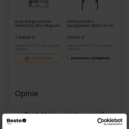
Duży stół groomerski
Stół trymerski z
elektryczny Blovi Magnum
wysięgnikiem 95x55 cm róż
4Paws
3 598,80 zł
559,00 zł
zawiera 23% VAT, bez kosztów
zawiera 23% VAT, bez kosztów
dostawy
dostawy
powiadom o dostępności
DO KOSZYKA
Opinie
Produkt nie posiada recenzji
Może zainteresują Cię inne ocenione produkty
Jak zbieramy opinie?