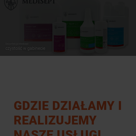
Dezynfekcja Medisept
czystość w gabinecie
GDZIE DZIAŁAMY I
REALIZUJEMY
NASZE USŁUGI