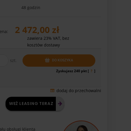
48 godzin
2 472,00 zł
ena:
zawiera 23% VAT, bez
kosztów dostawy
szt.
DO KOSZYKA
Zyskujesz
240
pkt [
?
]
dodaj do przechowalni
WEŹ LEASING TERAZ
łu obsługi klienta