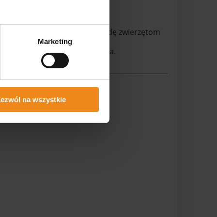
ra ekologiczna) zapewnia wygodę zwierzętom
Marketing
ę materaca podczas użytkowania.
okiego standardu higieny.
ezwól na wszystkie