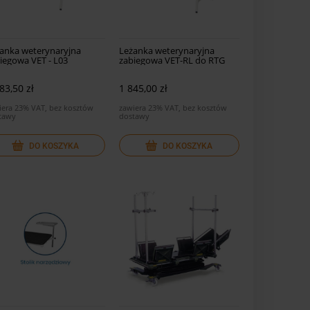
anka weterynaryjna
Leżanka weterynaryjna
iegowa VET - L03
zabiegowa VET-RL do RTG
83,50 zł
1 845,00 zł
iera 23% VAT, bez kosztów
zawiera 23% VAT, bez kosztów
tawy
dostawy
DO KOSZYKA
DO KOSZYKA