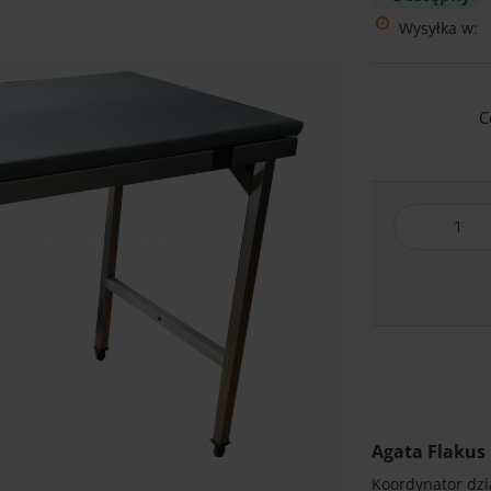
Wysyłka w:
C
Agata Flakus
Koordynator dzia