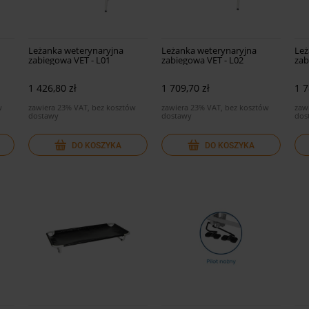
Leżanka weterynaryjna
Leżanka weterynaryjna
Leż
zabiegowa VET - L01
zabiegowa VET - L02
zab
1 426,80 zł
1 709,70 zł
1 7
w
zawiera 23% VAT, bez kosztów
zawiera 23% VAT, bez kosztów
zaw
dostawy
dostawy
dos
DO KOSZYKA
DO KOSZYKA