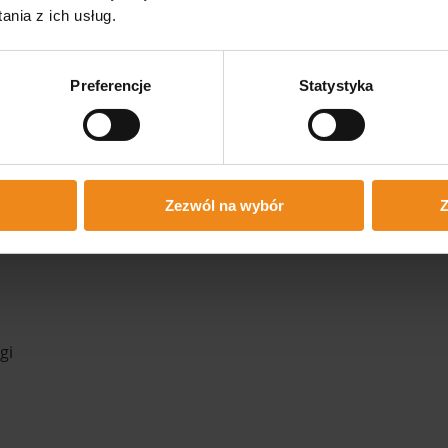
nia z ich usług.
 3 cm wykonany z trwałego i wodoodpornego materiału (skó
Preferencje
Statystyka
ny w dwa pasy na rzepy, które zapobiegają przesuwaniu si
enia i odporny na zabrudzenia, co pozwala na utrzymanie wys
Zezwól na wybór
Z
gi