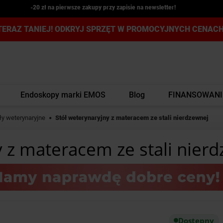
-20 zł na pierwsze zakupy przy zapisie na newsletter!
TERAZ TANIEJ! ODKRYJ SPRZĘT W PROMOCYJNYCH CENACH
Endoskopy marki EMOS
Blog
FINANSOWANI
ły weterynaryjne
Stół weterynaryjny z materacem ze stali nierdzewnej
y z materacem ze stali nier
Dostępny