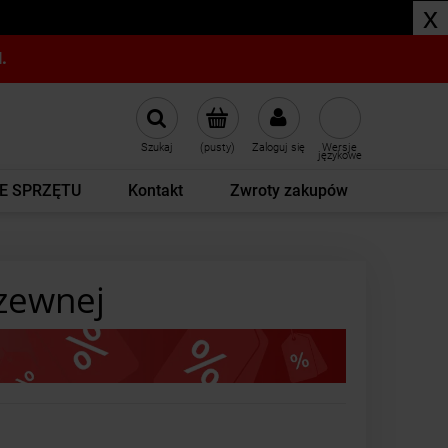
x
.
Szukaj
(pusty)
Zaloguj się
Wersje
językowe
E SPRZĘTU
Kontakt
Zwroty zakupów
dzewnej