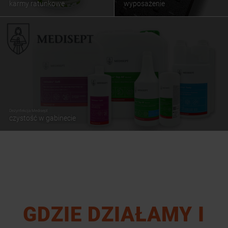
karmy ratunkowe
wyposażenie
Dezynfekcja Medisept
czystość w gabinecie
GDZIE DZIAŁAMY I