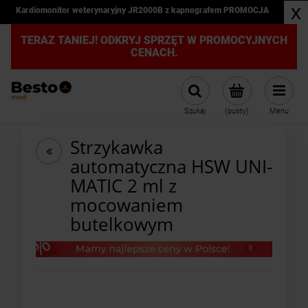
x
Kardiomonitor weterynaryjny JR2000B z kapnografem PROMOCJA
TERAZ TANIEJ! ODKRYJ SPRZĘT W PROMOCYJNYCH
CENACH.
Szukaj
(pusty)
Menu
Strzykawka
automatyczna HSW UNI-
MATIC 2 ml z
mocowaniem
butelkowym