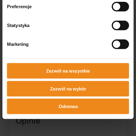
Preferencje
Statystyka
Marketing
Strzykawka weterynaryjna
Uniwersalny drenczer HSW
do szczepień przeciw
do aplikacji leków 23 ml
gruźlicy Henke-Ject TBC 2
ml
1 070,00 zł
645,00 zł
zawiera 23% VAT, bez kosztów
zawiera 23% VAT, bez kosztów
Zezwól na wszystkie
dostawy
dostawy
DO KOSZYKA
DO KOSZYKA
Zezwól na wybór
Odmowa
Opinie