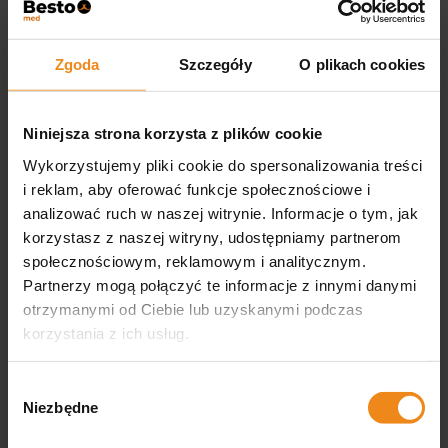
Zgoda
Szczegóły
O plikach cookies
Niniejsza strona korzysta z plików cookie
Wykorzystujemy pliki cookie do spersonalizowania treści
i reklam, aby oferować funkcje społecznościowe i
analizować ruch w naszej witrynie. Informacje o tym, jak
Strzykawka automatyczna
Strzykawka automatyczna
korzystasz z naszej witryny, udostępniamy partnerom
SIMCRO Premium 0,5 ml
SIMCRO Standard 0,5 ml
społecznościowym, reklamowym i analitycznym.
158,00 zł
140,00 zł
Partnerzy mogą połączyć te informacje z innymi danymi
otrzymanymi od Ciebie lub uzyskanymi podczas
zawiera 23% VAT, bez kosztów
zawiera 23% VAT, bez kosztów
dostawy
dostawy
korzystania z ich usług.
powiadom o dostępności
DO KOSZYKA
Wybór
Niezbędne
zgody