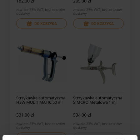
182,00 zł
205,00 zł
zawiera 23% VAT, bez kosztów
zawiera 23% VAT, bez kosztów
dostawy
dostawy
DO KOSZYKA
DO KOSZYKA
Strzykawka automatyczna
Strzykawka automatyczna
HSW MULTI MATIC 50 ml
SIMCRO Metalowa 1 ml
531,00 zł
534,00 zł
zawiera 23% VAT, bez kosztów
zawiera 23% VAT, bez kosztów
dostawy
dostawy
powiadom o dostępności
DO KOSZYKA