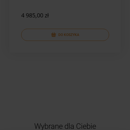
Yes
4 985,00 zł
5 8
DO KOSZYKA
Wybrane dla Ciebie