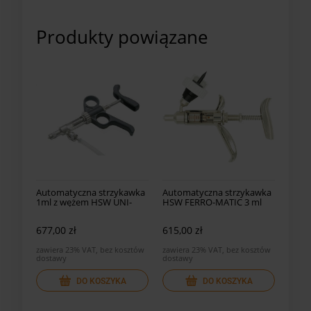
Produkty powiązane
Automatyczna strzykawka
Automatyczna strzykawka
1ml z wężem HSW UNI-
HSW FERRO-MATIC 3 ml
MATIC
677,00 zł
615,00 zł
zawiera 23% VAT, bez kosztów
zawiera 23% VAT, bez kosztów
dostawy
dostawy
DO KOSZYKA
DO KOSZYKA