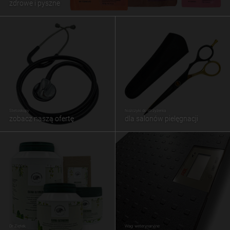
zdrowe i pyszne
Stetoskopy
Nożczyki do strzyżenia
zobacz naszą ofertę
dla salonów pielęgnacji
Dr Ziętek
Wagi weterynaryjne