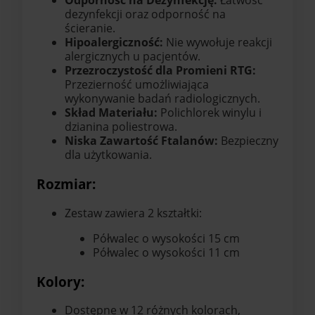
Odporność na Dezynfekcję:
Łatwość
dezynfekcji oraz odporność na
ścieranie.
Hipoalergiczność:
Nie wywołuje reakcji
alergicznych u pacjentów.
Przezroczystość dla Promieni RTG:
Przezierność umożliwiająca
wykonywanie badań radiologicznych.
Skład Materiału:
Polichlorek winylu i
dzianina poliestrowa.
Niska Zawartość Ftalanów:
Bezpieczny
dla użytkowania.
Rozmiar:
Zestaw zawiera 2 kształtki:
Półwalec o wysokości 15 cm
Półwalec o wysokości 11 cm
Kolory:
Dostępne w 12 różnych kolorach,