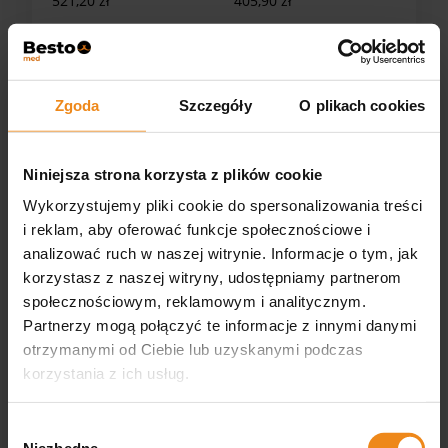
521,20 zł
405,90 zł
zawiera 23% VAT, bez kosztów
zawiera 23% VAT, bez kosztów
dostawy
dostawy
DO KOSZYKA
DO KOSZYKA
Zgoda
Szczegóły
O plikach cookies
Niniejsza strona korzysta z plików cookie
Wykorzystujemy pliki cookie do spersonalizowania treści
i reklam, aby oferować funkcje społecznościowe i
analizować ruch w naszej witrynie. Informacje o tym, jak
korzystasz z naszej witryny, udostępniamy partnerom
społecznościowym, reklamowym i analitycznym.
Pozycjoner diagnostyczny
Pozycjoner diagnostyczny
S
XS
Partnerzy mogą połączyć te informacje z innymi danymi
otrzymanymi od Ciebie lub uzyskanymi podczas
318,30 zł
301,40 zł
korzystania z ich usług.
zawiera 23% VAT, bez kosztów
zawiera 23% VAT, bez kosztów
dostawy
dostawy
Wybór
DO KOSZYKA
DO KOSZYKA
Niezbędne