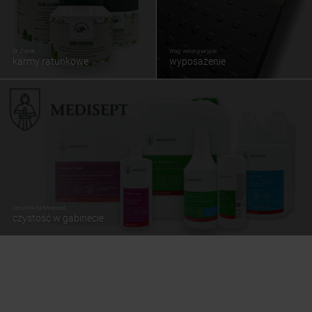
Dr Ziętek
Wagi weterynaryjne
karmy ratunkowe
wyposażenie
Dezynfekcja Medisept
czystość w gabinecie