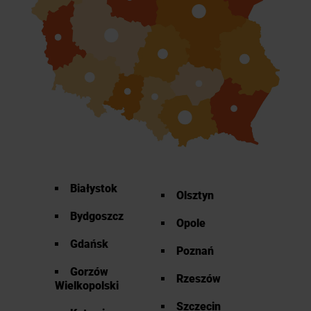
Białystok
Olsztyn
Bydgoszcz
Opole
Gdańsk
Poznań
Gorzów
Rzeszów
Wielkopolski
Szczecin