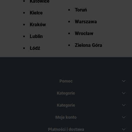
Katowice
Toruń
Kielce
Warszawa
Kraków
Wrocław
Lublin
Zielona Góra
Łódź
Pomoc
Kategorie
Kategorie
Moje konto
Płatności i dostawa