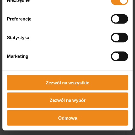
zgody
Preferencje
Statystyka
Marketing
Pozycjoner
stomatologiczny M
Zezwól na wszystkie
454,70 zł
zawiera 23% VAT, bez kosztów
dostawy
Zezwól na wybór
DO KOSZYKA
Odmowa