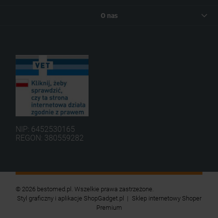
O nas
NIP: 6452530165
REGON: 380559282
© 2026 bestomed.pl. Wszelkie prawa zastrzeżone.
Styl graficzny i aplikacje ShopGadget.pl
Sklep internetowy Shoper
Premium