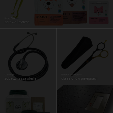
Karmy EKO
zdrowe i pyszne
Stetoskopy
Nożczyki do strzyżenia
zobacz naszą ofertę
dla salonów pielęgnacji