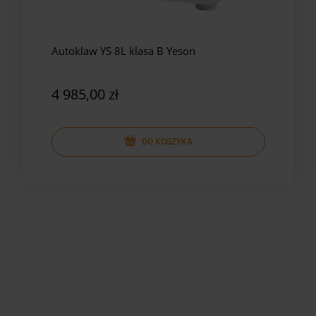
Autoklaw YS 8L klasa B Yeson
Auto
Yes
4 985,00 zł
5 8
DO KOSZYKA