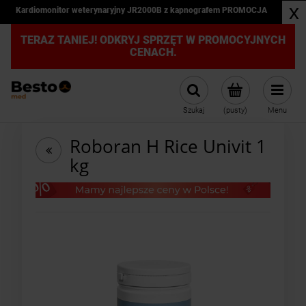
x
Kardiomonitor weterynaryjny JR2000B z kapnografem PROMOCJA
TERAZ TANIEJ! ODKRYJ SPRZĘT W PROMOCYJNYCH
CENACH.
Szukaj
(pusty)
Menu
Roboran H Rice Univit 1
kg