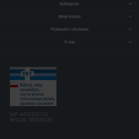
Kategorie
Moje konto
Płatności i dostawa
O nas
NIP: 6452530165
REGON: 380559282