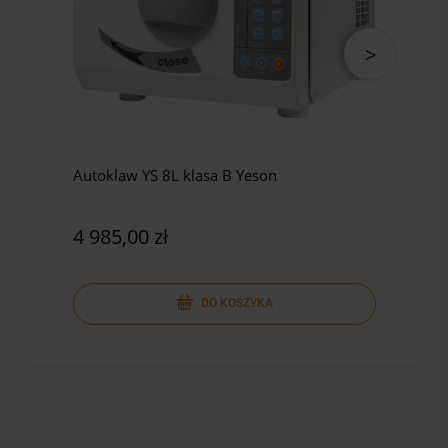
Autoklaw YS 8L klasa B Yeson
Auto
Yes
4 985,00 zł
5 8
DO KOSZYKA