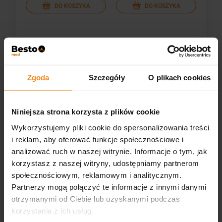
DO KOSZYKA
DO KOSZYKA
Opinie
Zgoda
Szczegóły
O plikach cookies
Produkt nie posiada recenzji
Niniejsza strona korzysta z plików cookie
Może zainteresują Cię inne ocenione produkty
Wykorzystujemy pliki cookie do spersonalizowania treści
Jak zbieramy opinie?
i reklam, aby oferować funkcje społecznościowe i
podgląd
analizować ruch w naszej witrynie. Informacje o tym, jak
korzystasz z naszej witryny, udostępniamy partnerom
społecznościowym, reklamowym i analitycznym.
Partnerzy mogą połączyć te informacje z innymi danymi
otrzymanymi od Ciebie lub uzyskanymi podczas
korzystania z ich usług.