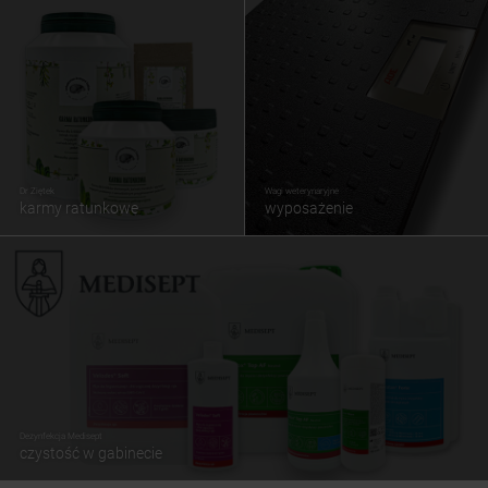
Dr Ziętek
Wagi weterynaryjne
karmy ratunkowe
wyposażenie
Dezynfekcja Medisept
czystość w gabinecie