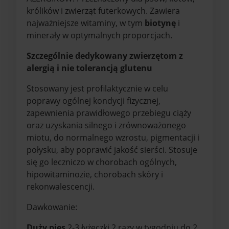
królików i zwierząt futerkowych. Zawiera
najważniejsze witaminy, w tym
biotynę
i
minerały w optymalnych proporcjach.
Szczególnie dedykowany zwierzętom z
alergią i nie tolerancją glutenu
Stosowany jest profilaktycznie w celu
poprawy ogólnej kondycji fizycznej,
zapewnienia prawidłowego przebiegu ciąży
oraz uzyskania silnego i zrównoważonego
miotu, do normalnego wzrostu, pigmentacji i
połysku, aby poprawić jakość sierści. Stosuje
się go leczniczo w chorobach ogólnych,
hipowitaminozie, chorobach skóry i
rekonwalescencji.
Dawkowanie:
Duży pies
2-3 łyżeczki 2 razy w tygodniu do 2