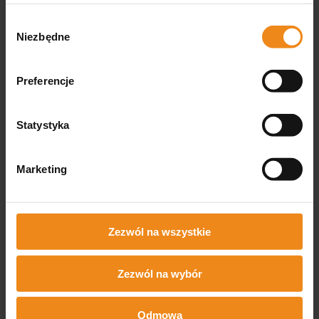
Wojciech
Wybór
zweryfikowano
Niezbędne
zgody
Super szybkość z dostawą
Preferencje
Statystyka
Marketing
0
0
2026-06-09
Zezwól na wszystkie
zebranych i zweryfikowanych przez
Zezwól na wybór
Odmowa