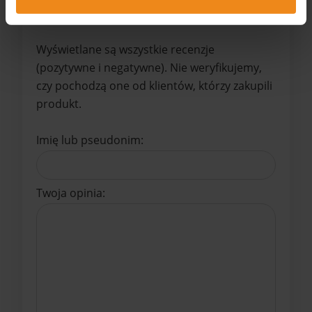
Opinie o produkcie (0)
Wyświetlane są wszystkie recenzje
(pozytywne i negatywne). Nie weryfikujemy,
czy pochodzą one od klientów, którzy zakupili
produkt.
Imię lub pseudonim:
Twoja opinia: