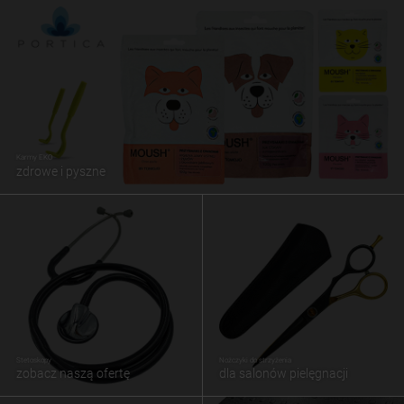
Karmy EKO
zdrowe i pyszne
Stetoskopy
Nożczyki do strzyżenia
zobacz naszą ofertę
dla salonów pielęgnacji