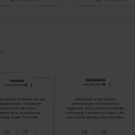
su
wyróżniona
DAGMARA
Izabela
zweryfikowano
zweryfikowano
a dotarła dokładnie tak, jak
Zamówiłam w tym sklepie
 zaplanowana. Chciałabym
weterynaryjny ciśnieniomierz
awsze mieć tak dobre
zegarowy. Przy produkcie widniała
wiadczenia ze sklepową
informacja o wysyłce w ciągu 5 dni
sługą. Dzięki. Przesyłka
roboczych, dlatego zdecydowałam
wiednio zabezpieczona.
się na zakup. Dzień po złożeniu
 godny polecenia, markowy
zamówienia skontaktowano się ze
t w dobrej cenie. Do tego
mną z propozycją zamiany na
9
3
0
0