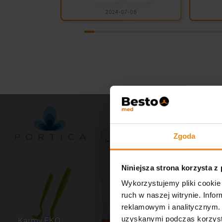
2024-07-08
Zgoda
Niniejsza strona korzysta z
Wykorzystujemy pliki cookie 
ruch w naszej witrynie. Inf
reklamowym i analitycznym. 
uzyskanymi podczas korzysta
Karmy EKO