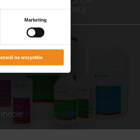
dla salonów
fertę
pielęgnacji
Marketing
ezwól na wszystkie
inecie