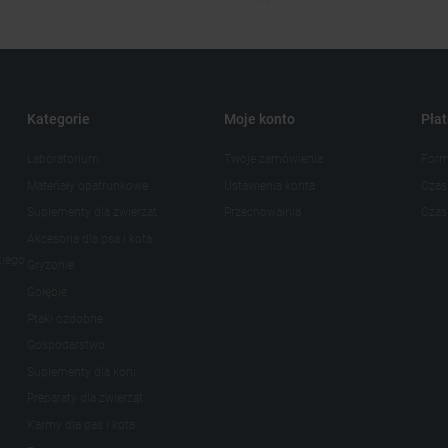
Kategorie
Moje konto
Płat
Laboratorium
Twoje zamówienia
Form
Materiały opatrunkowe
Ustawienia konta
Czas
Suplementy dla zwierzat
Przechowalnia
Czas 
Akcesoria dla psa i kota
kiego
Gryzonie
Gołębie
Ptaki ozdobne
Gospodarstwo
Suplementy dla koni
Preparaty dla zwierząt
Karmy dla pas i kota