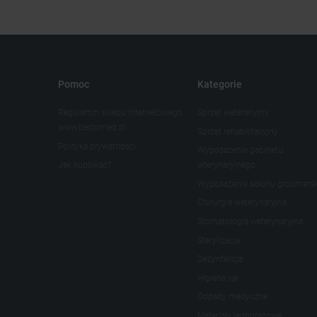
Pomoc
Kategorie
Regulamin sklepu internetowego
Sprzęt weteranyjny
www.bestomed.pl
Sprzęt rehabilitacyjny
Polityka prywatności
Wyposażenie gabinetu
Jak kupować?
wterynaryjnego
Wyposażenie salonu groomers
Chirurgia weterynaryjna
Stomatologia weterynaryjna
Sterylizacja
Dezynfekcja
Higiena rąk
Odpady medyczne
Materiały jednorazowe