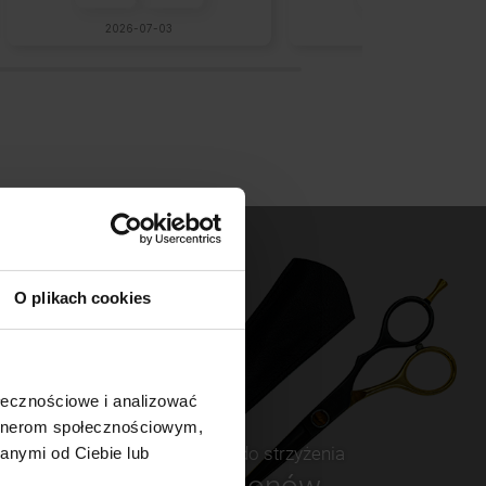
2026-07-03
2026-06-12
O plikach cookies
ołecznościowe i analizować
artnerom społecznościowym,
Nożczyki do strzyżenia
anymi od Ciebie lub