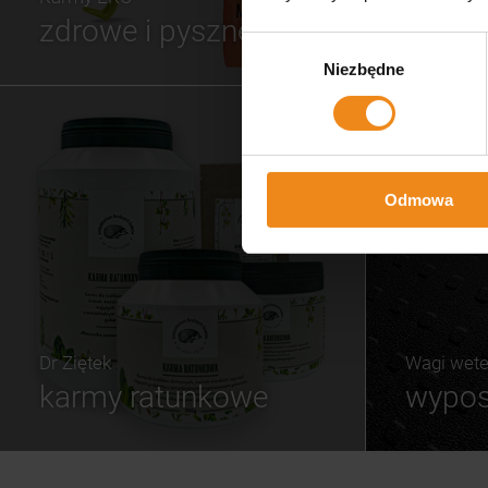
zdrowe i pyszne
Wybór
Niezbędne
zgody
Odmowa
Dr Ziętek
Wagi wete
karmy ratunkowe
wypos