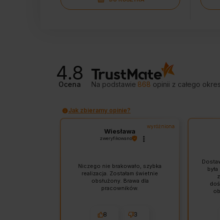
4.8
Ocena
Na podstawie
868
opinii
z całego okre
Jak zbieramy opinie?
wyróżniona
Wiesława
zweryfikowano
Dostaw
Niczego nie brakowało, szybka
była
realizacja. Zostałam świetnie
z
obsłużony. Brawa dla
doś
pracowników.
ob
odpo
Sklep
sprzę
8
3