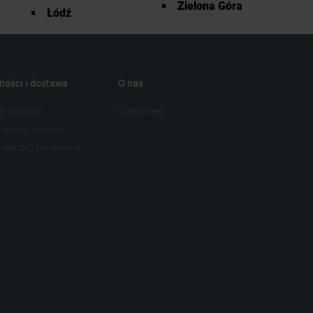
Zielona Góra
Łódź
ności i dostawa
O nas
y płatności
O Bestomed
 i koszty dostawy
realizacji zamówienia