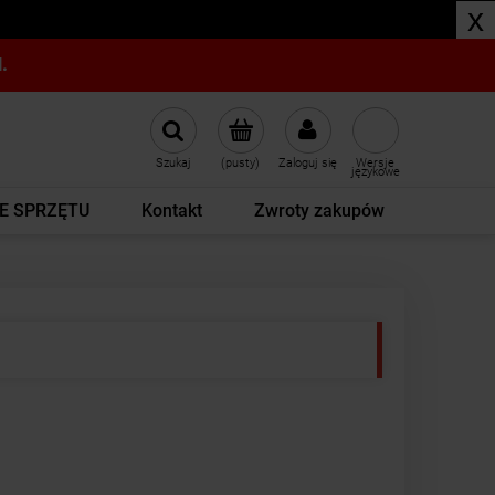
x
.
Szukaj
(pusty)
Zaloguj się
Wersje
językowe
E SPRZĘTU
Kontakt
Zwroty zakupów