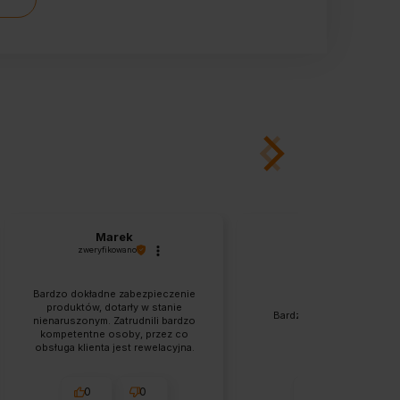
Marek
Renata
zweryfikowano
zweryfikowano
Bardzo dokładne zabezpieczenie
produktów, dotarły w stanie
Bardzo szybka wysyłka. T
nienaruszonym. Zatrudnili bardzo
zgodny z opisem.
kompetentne osoby, przez co
obsługa klienta jest rewelacyjna.
Zamówienie dotarło piorunująco
szybko, polecam.
0
0
1
0