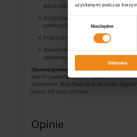
uzyskanymi podczas korzysta
jednocześnie pozwalając na naturalne ru
Antypoślizgowa podeszwa: Gumowa podes
Wybór
powierzchniach, eliminując ryzyko pośliz
Niezbędne
zgody
Praktyczność: Buty Pawz są lekkie, łatwe
Wielofunkcyjność: Obuwie gumowe doskon
zapewniając psu komfort i ochronę łap.
Odmowa
Obuwie gumowe dla psa Pawz czarne XL - 1 
swoich czworonożnych przyjaciół. Dzięki temu
dyskomfort. Buty Pawz są praktyczne i wygodn
jakości ich życia i zdrowia.
Opinie