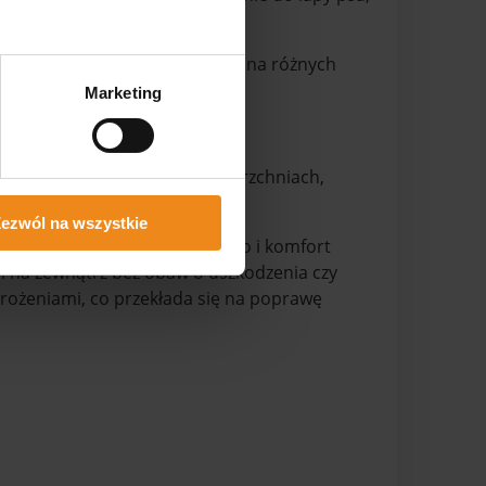
apewnia lepszą przyczepność na różnych
Marketing
o zabrudzeniach.
asku czy też na mokrych nawierzchniach,
ezwól na wszystkie
pragną zadbać o bezpieczeństwo i komfort
i na zewnątrz bez obaw o uszkodzenia czy
grożeniami, co przekłada się na poprawę