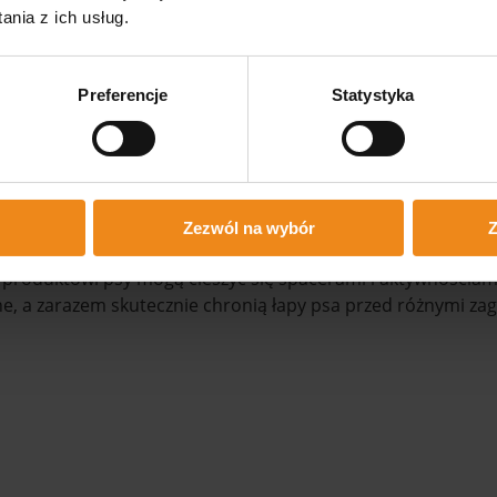
nia z ich usług.
chy i komfort.
zwa butów Pawz posiada antypoślizgowe właściwości, co z
gnięć i upadków.
Preferencje
Statystyka
 w zakładaniu i zdejmowaniu, a także łatwe do czyszczenia p
ale sprawdzi się podczas spacerów po asfalcie, trawie, pi
Zezwól na wybór
Z
szt.
to niezastąpiony dodatek dla właścicieli psów, którzy 
 produktowi psy mogą cieszyć się spacerami i aktywnościam
e, a zarazem skutecznie chronią łapy psa przed różnymi za