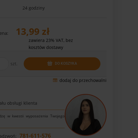
24 godziny
13,99 zł
ena:
zawiera 23% VAT, bez
kosztów dostawy
szt.
DO KOSZYKA
dodaj do przechowalni
łu obsługi klienta
dzę w kwestii wyposażenia Twojego
781-611-576
Zadzwoń: