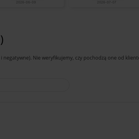
2026-06-09
2026-07-07
)
i negatywne). Nie weryfikujemy, czy pochodzą one od klientó