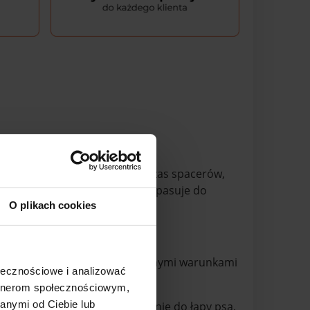
ewnienie ochrony ich łap podczas spacerów,
ozmiarze XS, które doskonale pasuje do
O plikach cookies
eczyszczeniem oraz ekstremalnymi warunkami
ołecznościowe i analizować
artnerom społecznościowym,
anymi od Ciebie lub
 zapewnia doskonałe dopasowanie do łapy psa,