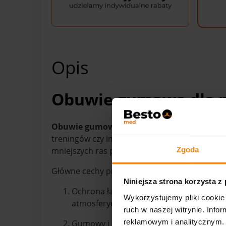
Opis
Obuwie gumowe dla ps
Obuwie gumowe Pawz
to innowacyjny produ
treningów czy innych aktywności na różnych 
Zgoda
mniejszych ras psów, takich jak szpice, yorksh
Główne cechy produktu:
Niniejsza strona korzysta z
Ochrona łap: Obuwie gumowe Pawz zapew
Wykorzystujemy pliki cookie 
atmosferycznymi, takimi jak deszcz, śnieg
ruch w naszej witrynie. Inf
reklamowym i analitycznym. 
Gumowy i elastyczny materiał: Buty wyko