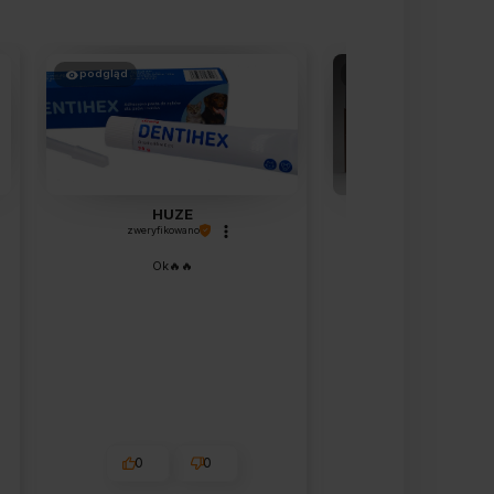
podgląd
podgląd
HUZE
Beata
zweryfikowano
zweryfikowano
Ok🔥🔥
Wszystko su
0
0
0