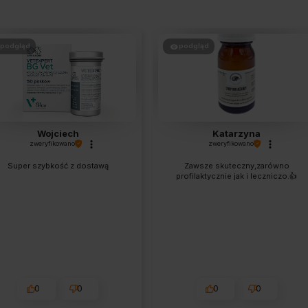
podgląd
podgląd
Wojciech
Katarzyna
zweryfikowano
zweryfikowano
Super szybkość z dostawą
Zawsze skuteczny,zarówno
profilaktycznie jak i leczniczo.👍️
0
0
0
0