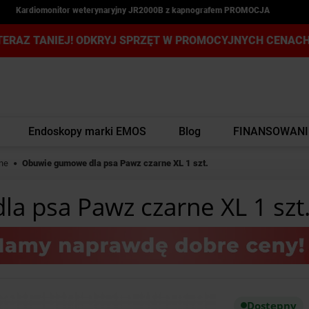
Kardiomonitor weterynaryjny JR2000B z kapnografem PROMOCJA
TERAZ TANIEJ! ODKRYJ SPRZĘT W PROMOCYJNYCH CENACH
Endoskopy marki EMOS
Blog
FINANSOWANI
ne
Obuwie gumowe dla psa Pawz czarne XL 1 szt.
 psa Pawz czarne XL 1 szt
Dostępny