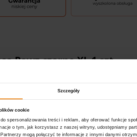
a Pawz czarne XL 1 szt.
kt zaprojektowany specjalnie dla psów, mający na celu zap
powierzchniach. Zestaw zawiera 1 sztukę gumowego buta w r
Szczegóły
ire terriery czy chihuahua.
 plików cookie
nia ochronę łap psa przed drobnymi uszkodzeniami, zani
do spersonalizowania treści i reklam, aby oferować funkcje sp
 czy gorący asfalt.
ormacje o tym, jak korzystasz z naszej witryny, udostępniamy p
Partnerzy mogą połączyć te informacje z innymi danymi otrzym
nane są z wytrzymałego, ale elastycznego materiału, który