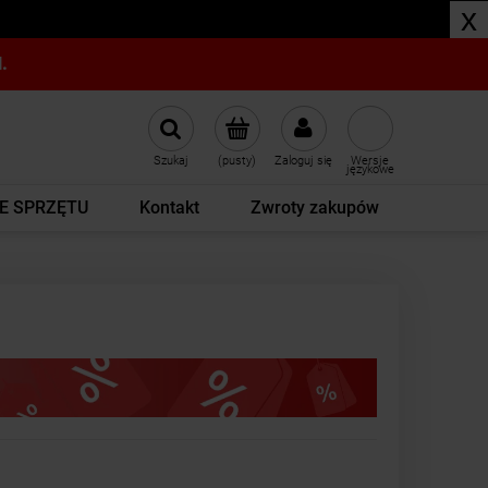
x
.
Szukaj
(pusty)
Zaloguj się
Wersje
językowe
E SPRZĘTU
Kontakt
Zwroty zakupów
.