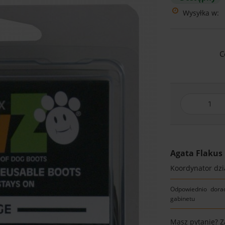
Wysyłka w:
C
Agata Flakus
Koordynator dzia
Odpowiednio dora
gabinetu
Masz pytanie? 