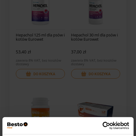
Hepachol 125 ml dla psów i
Hepachol 30 ml dla psów i
kotów Eurowet
kotów Eurowet
53,40 zł
37,00 zł
zawiera 8% VAT, bez kosztów
zawiera 8% VAT, bez kosztów
dostawy
dostawy
DO KOSZYKA
DO KOSZYKA