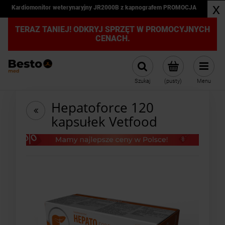
x
Kardiomonitor weterynaryjny JR2000B z kapnografem PROMOCJA
TERAZ TANIEJ! ODKRYJ SPRZĘT W PROMOCYJNYCH
CENACH.
Szukaj
(pusty)
Menu
Hepatoforce 120
kapsułek Vetfood