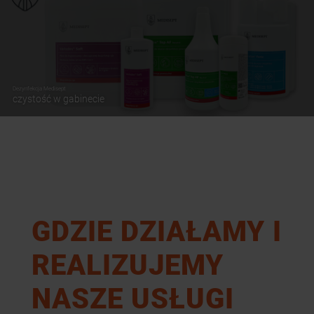
Dezynfekcja Medisept
czystość w gabinecie
GDZIE DZIAŁAMY I
REALIZUJEMY
NASZE USŁUGI