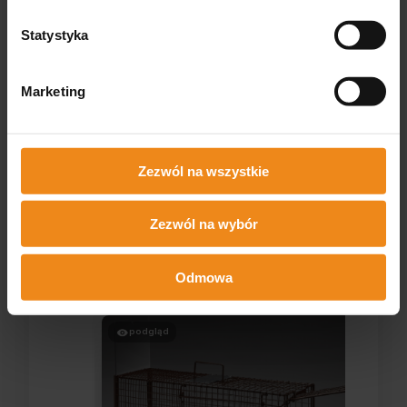
149,99 zł
71,80 zł
zawiera 8% VAT, bez kosztów
zawiera 8% VAT, bez kosztów
Statystyka
dostawy
dostawy
powiadom o dostępności
DO KOSZYKA
Marketing
Zezwól na wszystkie
Opinie
Zezwól na wybór
Produkt nie posiada recenzji
Może zainteresują Cię inne ocenione produkty
Odmowa
Jak zbieramy opinie?
podgląd