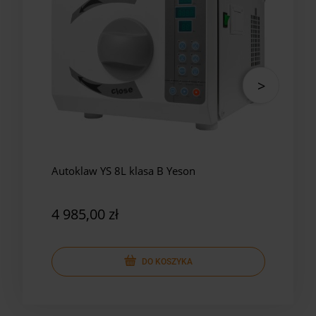
Autoklaw YS 8L klasa B Yeson
Auto
Yes
4 985,00 zł
5 8
DO KOSZYKA