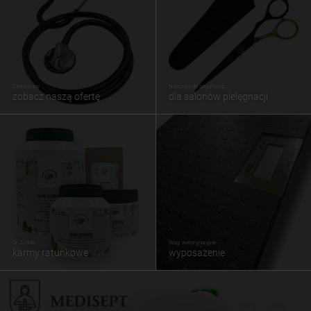
Stetoskopy
Nożczyki do strzyżenia
zobacz naszą ofertę
dla salonów pielęgnacji
Dr Ziętek
Wagi weterynaryjne
karmy ratunkowe
wyposażenie