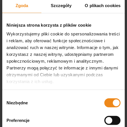
Zgoda
Szczegóły
O plikach cookies
Hepatoforce 30 kapsułek
Hepatoforce Plus 120
Vetfood
kapsułek Vetfood
84,00 zł
205,00 zł
Niniejsza strona korzysta z plików cookie
zawiera 8% VAT, bez kosztów
zawiera 8% VAT, bez kosztów
Wykorzystujemy pliki cookie do spersonalizowania treści
dostawy
dostawy
i reklam, aby oferować funkcje społecznościowe i
DO KOSZYKA
DO KOSZYKA
analizować ruch w naszej witrynie. Informacje o tym, jak
korzystasz z naszej witryny, udostępniamy partnerom
społecznościowym, reklamowym i analitycznym.
Partnerzy mogą połączyć te informacje z innymi danymi
otrzymanymi od Ciebie lub uzyskanymi podczas
korzystania z ich usług.
Wybór
Niezbędne
zgody
Tireco na wątrobę dla kota
Witamina B12 dla psów i
i psa 30 szt. Biovico
kotów 50 szt. Eurowet
Preferencje