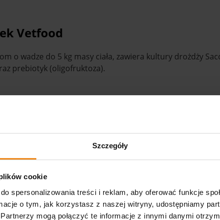
łek Vetfood
m o wadze do 5 kg masy ciała, zawiera kultury drożdży Sacch
z prebiotyk (oligofruktoza).
nnych do jelit,
it.
Szczegóły
siae var. Boulardii, stearynian magnezu
 plików cookie
a (otoczka), Lactobacillus rhamnosus 1,3 x 109 cfu/g
do spersonalizowania treści i reklam, aby oferować funkcje sp
ormacje o tym, jak korzystasz z naszej witryny, udostępniamy p
 włókno surowe 58,5%, tłuszcz surowy 7,0%, popiół surowy
Partnerzy mogą połączyć te informacje z innymi danymi otrzym