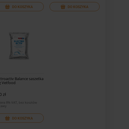
DO KOSZYKA
DO KOSZYKA
ctroactiv Balance saszetka
g Vetfood
0 zł
iera 8% VAT, bez kosztów
tawy
DO KOSZYKA