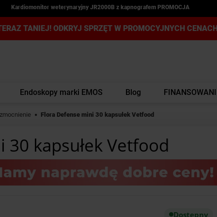
Kardiomonitor weterynaryjny JR2000B z kapnografem PROMOCJA
TERAZ TANIEJ! ODKRYJ SPRZĘT W PROMOCYJNYCH CENACH
Endoskopy marki EMOS
Blog
FINANSOWANI
zmocnienie
Flora Defense mini 30 kapsułek Vetfood
i 30 kapsułek Vetfood
Dostępny