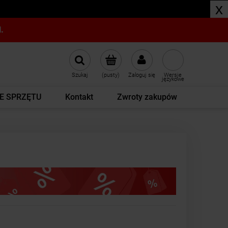
x
.
Szukaj
(pusty)
Zaloguj się
Wersje
językowe
E SPRZĘTU
Kontakt
Zwroty zakupów