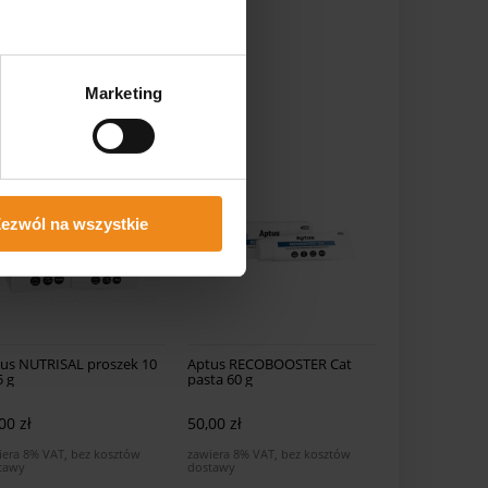
Marketing
ezwól na wszystkie
us NUTRISAL proszek 10
Aptus RECOBOOSTER Cat
5 g
pasta 60 g
00 zł
50,00 zł
iera 8% VAT, bez kosztów
zawiera 8% VAT, bez kosztów
tawy
dostawy