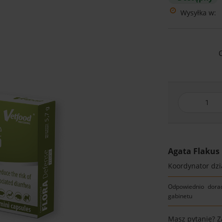
Wysyłka w:
Agata Flakus
Koordynator dzia
Odpowiednio dora
gabinetu
Masz pytanie? 