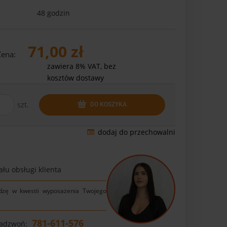
48 godzin
71,00 zł
Cena:
zawiera 8% VAT, bez
kosztów dostawy
szt.
DO KOSZYKA
dodaj do przechowalni
łu obsługi klienta
dzę w kwestii wyposażenia Twojego
781-611-576
Zadzwoń: