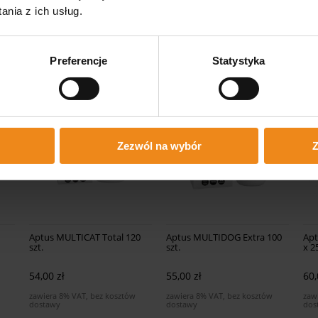
nia z ich usług.
Preferencje
Statystyka
Zezwól na wybór
Z
Aptus MULTICAT Total 120
Aptus MULTIDOG Extra 100
Apt
szt.
szt.
x 2
54,00 zł
55,00 zł
60,
zawiera 8% VAT, bez kosztów
zawiera 8% VAT, bez kosztów
zaw
dostawy
dostawy
dos