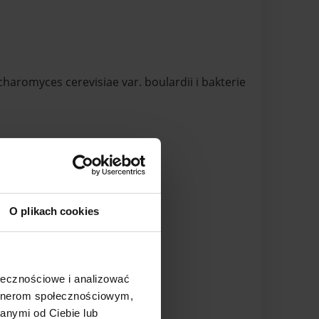
aromyces cerevisiae var. boulardii i bakterie
O plikach cookies
ołecznościowe i analizować
artnerom społecznościowym,
 2,4%, magnez 0,16%
anymi od Ciebie lub