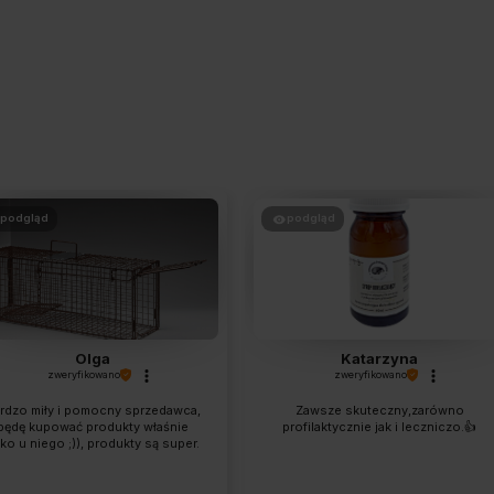
podgląd
podgląd
Olga
Katarzyna
zweryfikowano
zweryfikowano
rdzo miły i pomocny sprzedawca,
Zawsze skuteczny,zarówno
będę kupować produkty właśnie
profilaktycznie jak i leczniczo.👍️
lko u niego ;)), produkty są super.