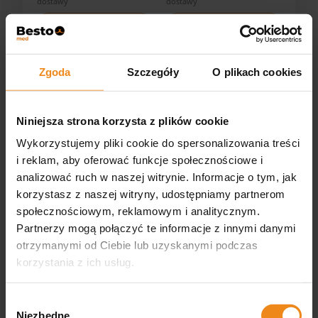
dostawy
dostawy
DO KOSZYKA
DO KOSZYKA
Zgoda
Szczegóły
O plikach cookies
Niniejsza strona korzysta z plików cookie
Wykorzystujemy pliki cookie do spersonalizowania treści
i reklam, aby oferować funkcje społecznościowe i
analizować ruch w naszej witrynie. Informacje o tym, jak
Nożyczki Easy Cut OPAL
Nożyczki Easy Cut
korzystasz z naszej witryny, udostępniamy partnerom
degażówki dwustr. 28
RAINBOW zagięte 7,5 cala
społecznościowym, reklamowym i analitycznym.
ząbków
440C
Partnerzy mogą połączyć te informacje z innymi danymi
247,00 zł
276,00 zł
otrzymanymi od Ciebie lub uzyskanymi podczas
zawiera 23% VAT, bez kosztów
zawiera 23% VAT, bez kosztów
dostawy
dostawy
korzystania z ich usług.
DO KOSZYKA
DO KOSZYKA
Wybór
Niezbędne
zgody