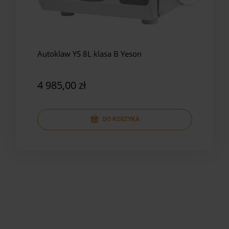
Autoklaw YS 8L klasa B Yeson
Auto
Yes
4 985,00 zł
5 8
DO KOSZYKA