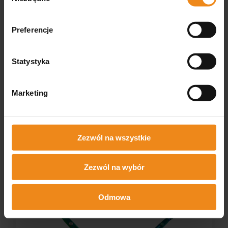
Preferencje
Statystyka
Marketing
Nożyczki Easy Cut
Nożyczki Easy Cut
RAINBOW proste 7,5 cala
SCORPION zagięte 8 cali
440
SC8C
276,00 zł
233,90 zł
Zezwól na wszystkie
zawiera 23% VAT, bez kosztów
zawiera 23.00% VAT, bez
dostawy
kosztów dostawy
DO KOSZYKA
DO KOSZYKA
Zezwól na wybór
Odmowa