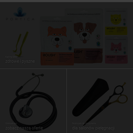
Karmy EKO
zdrowe i pyszne
Stetoskopy
Nożczyki do strzyżenia
zobacz naszą ofertę
dla salonów pielęgnacji