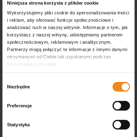
Niniejsza strona korzysta z plików cookie
Wykorzystujemy pliki cookie do spersonalizowania treści
i reklam, aby oferować funkcje społecznościowe i
analizować ruch w naszej witrynie. Informacje o tym, jak
Pasta odkłaczająca dla
Syrop odkłaczający Dr.
korzystasz z naszej witryny, udostępniamy partnerom
kotów 70 g Francodex
Ziętek
społecznościowym, reklamowym i analitycznym.
Partnerzy mogą połączyć te informacje z innymi danymi
22,90 zł
45,00 zł
otrzymanymi od Ciebie lub uzyskanymi podczas
zawiera 8% VAT, bez kosztów
zawiera 8% VAT, bez kosztów
dostawy
dostawy
korzystania z ich usług.
DO KOSZYKA
DO KOSZYKA
Wybór
Niezbędne
zgody
Preferencje
Opinie
(4)
4.3
Statystyka
Na podstawie