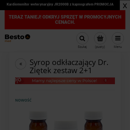
x
Kardiomonitor weterynaryjny JR2000B z kapnografem PROMOCJA
TERAZ TANIEJ! ODKRYJ SPRZĘT W PROMOCYJNYCH
CENACH.
Szukaj
(pusty)
Menu
Syrop odkłaczający Dr.
Ziętek zestaw 2+1
NOWOŚĆ