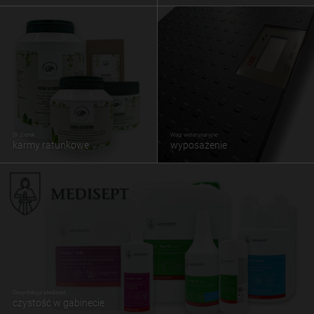
Dr Ziętek
Wagi weterynaryjne
karmy ratunkowe
wyposażenie
Dezynfekcja Medisept
czystość w gabinecie