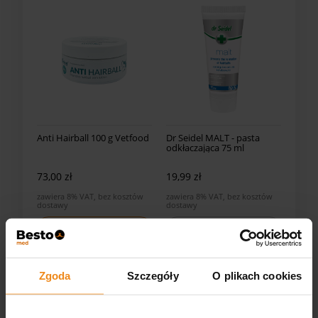
Anti Hairball 100 g Vetfood
Dr Seidel MALT - pasta
odkłaczająca 75 ml
73,00 zł
19,99 zł
zawiera 8% VAT, bez kosztów
zawiera 8% VAT, bez kosztów
dostawy
dostawy
powiadom o dostępności
DO KOSZYKA
Zgoda
Szczegóły
O plikach cookies